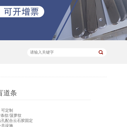
盲道条
0，可定制
/条纹/菠萝纹
钻孔配合云石胶固定
公共设施