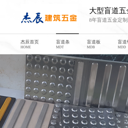
大型盲道五
8年盲道五金定制经
杰辰首页
盲道条
盲道板
盲道
HOME
MDT
MDB
MDD